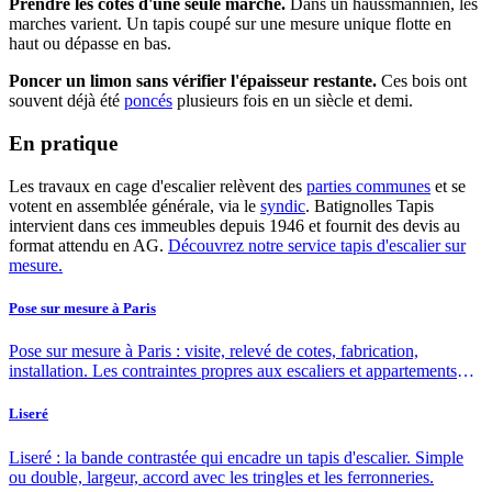
Prendre les cotes d'une seule marche.
Dans un haussmannien, les
marches varient. Un tapis coupé sur une mesure unique flotte en
haut ou dépasse en bas.
Poncer un limon sans vérifier l'épaisseur restante.
Ces bois ont
souvent déjà été
poncés
plusieurs fois en un siècle et demi.
En pratique
Les travaux en cage d'escalier relèvent des
parties communes
et se
votent en assemblée générale, via le
syndic
. Batignolles Tapis
intervient dans ces immeubles depuis 1946 et fournit des devis au
format attendu en AG.
Découvrez notre service tapis d'escalier sur
mesure.
Pose sur mesure à Paris
Pose sur mesure à Paris : visite, relevé de cotes, fabrication,
installation. Les contraintes propres aux escaliers et appartements
parisiens.
Liseré
Liseré : la bande contrastée qui encadre un tapis d'escalier. Simple
ou double, largeur, accord avec les tringles et les ferronneries.