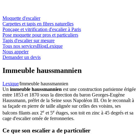
Moquette d'escalier
Carpettes et tapis en fibres naturelles
Ponçage et vitrification d'escalier à Paris
Pose moquette pour pros et particuliers
Tapis d'escalier sur mesure
Tous nos services
Blog
Lexique
Nous appeler
Demander un devis
Immeuble haussmannien
Lexique
/
Immeuble haussmannien
Un
immeuble haussmannien
est une construction parisienne érigée
entre 1853 et 1870 sous la direction du baron Georges-Eugène
Haussmann, préfet de la Seine sous Napoléon III. On le reconnaît à
sa façade en pierre de taille alignée sur celles des voisins, ses
e
e
balcons filants aux 2
et 5
étages, son toit en zinc à 45 degrés et sa
cage d'escalier ornée de ferronneries.
Ce que son escalier a de particulier