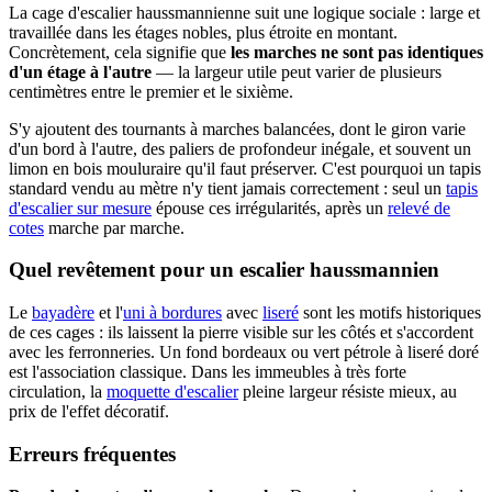
La cage d'escalier haussmannienne suit une logique sociale : large et
travaillée dans les étages nobles, plus étroite en montant.
Concrètement, cela signifie que
les marches ne sont pas identiques
d'un étage à l'autre
— la largeur utile peut varier de plusieurs
centimètres entre le premier et le sixième.
S'y ajoutent des tournants à marches balancées, dont le giron varie
d'un bord à l'autre, des paliers de profondeur inégale, et souvent un
limon en bois mouluraire qu'il faut préserver. C'est pourquoi un tapis
standard vendu au mètre n'y tient jamais correctement : seul un
tapis
d'escalier sur mesure
épouse ces irrégularités, après un
relevé de
cotes
marche par marche.
Quel revêtement pour un escalier haussmannien
Le
bayadère
et l'
uni à bordures
avec
liseré
sont les motifs historiques
de ces cages : ils laissent la pierre visible sur les côtés et s'accordent
avec les ferronneries. Un fond bordeaux ou vert pétrole à liseré doré
est l'association classique. Dans les immeubles à très forte
circulation, la
moquette d'escalier
pleine largeur résiste mieux, au
prix de l'effet décoratif.
Erreurs fréquentes