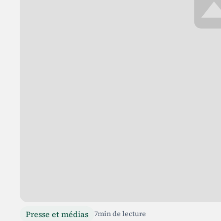
Presse et médias
7
min de lecture