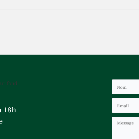
à 18h
e