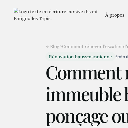
À propos
Blog
>
Comment rénover l'escalier d
Rénovation haussmannienne
6
min d
Comment ré
immeuble h
ponçage ou