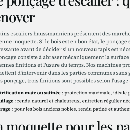
 ponçage d'escalier : q
énover
ains escaliers haussmanniens présentent des marches
enne moquette. Si le bois est en bon état, le ponçage s
ressante avant de décider si un nouveau tapis est néc
onçage consiste à abraser mécaniquement la surface d
ennes finitions et l'usure du temps. Nos machines pro
ettent d'intervenir dans les parties communes sans g
s ponçage, trois finitions sont possibles selon l'usage 
trification mate ou satinée
: protection maximale, idéale po
uilage
: rendu naturel et chaleureux, entretien régulier né
irage
: pour les bois anciens nobles, rendu patiné et authen
a moquette pour les p