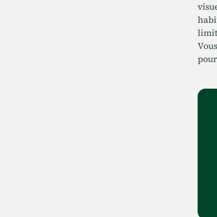
visu
habi
limi
Vous
pour