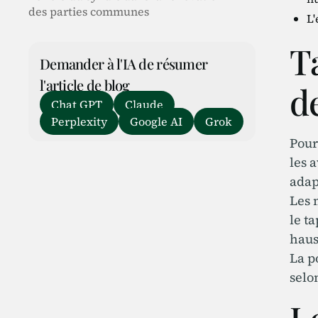
des parties communes
L'
Ta
Demander à l'IA de résumer
l'article de blog
d
Chat GPT
Claude
Perplexity
Google AI
Grok
Pour
les 
adap
Les 
le t
hau
La p
selo