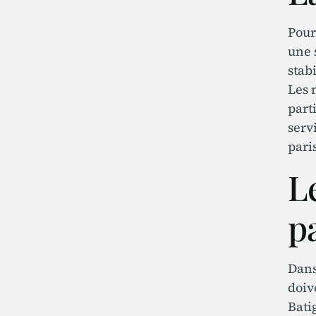
Pour
une 
stab
Les 
part
serv
pari
L
p
Dans
doiv
Bati