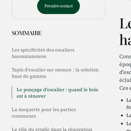
Prendre contact
Le
SOMMAIRE
h
Les spécificités des escaliers
Cons
haussmanniens
époq
Tapis d'escalier sur mesure : la solution
d'es
haut de gamme
écla
Ces 
Le ponçage d'escalier : quand le bois
est à rénover
Le
fr
La moquette pour les parties
Le
communes
Le
Le rôle du syndic dans la rénovation
n