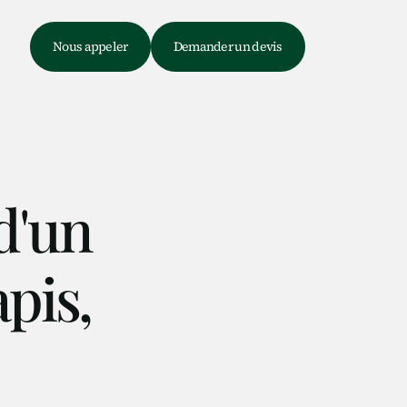
e
Nous appeler
Demander un devis
?
d'un
pis,