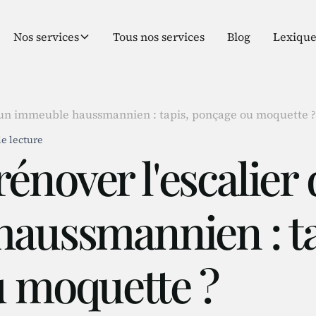
Nos services
Tous nos services
Blog
Lexiqu
'un immeuble haussmannien : tapis, ponçage ou moquette 
e lecture
nover l'escalier 
aussmannien : ta
 moquette ?