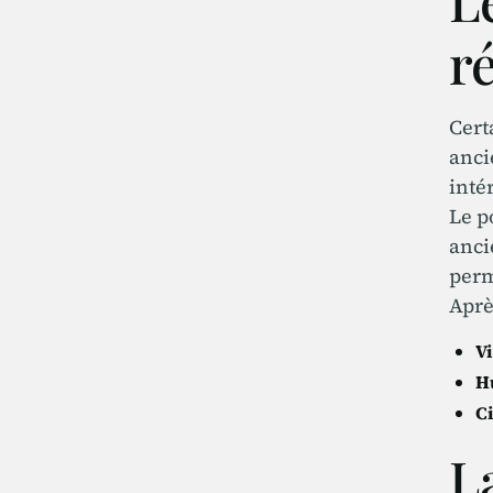
Le
r
Cert
anci
inté
Le p
anci
perm
Aprè
Vi
H
C
L