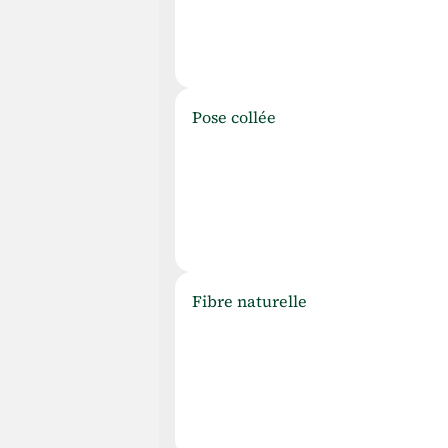
P
ose collée
F
ibre naturelle