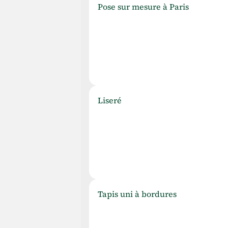
P
ose sur mesure à Paris
L
iseré
T
apis uni à bordures