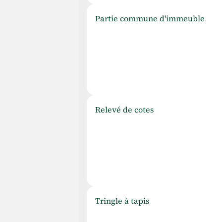
P
artie commune d'immeuble
R
elevé de cotes
T
ringle à tapis