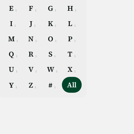
E
F
G
H
1
1
1
1
I
J
K
L
1
1
1
1
M
N
O
P
1
1
1
1
Q
R
S
T
1
1
1
1
U
V
W
X
1
1
1
1
All
Y
Z
#
1
1
1