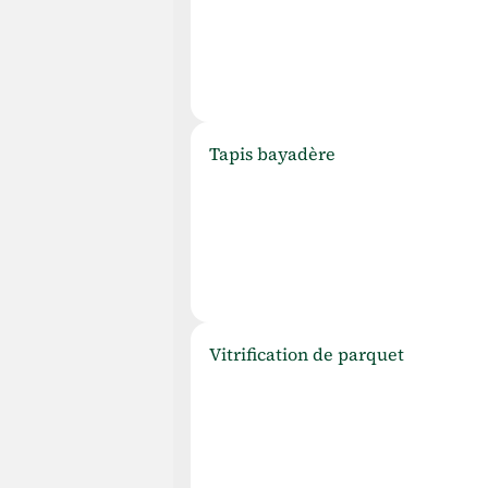
T
apis bayadère
V
itrification de parquet