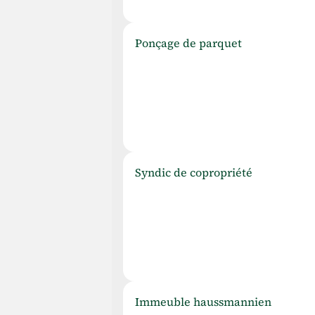
P
onçage de parquet
S
yndic de copropriété
I
mmeuble haussmannien