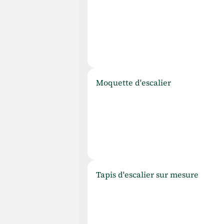
M
oquette d'escalier
T
apis d'escalier sur mesure