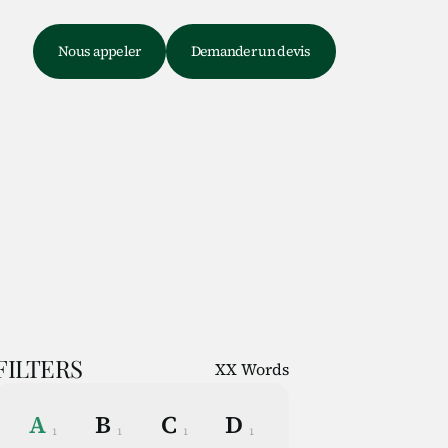
e
Nous appeler
Demander un devis
FILTERS
XX
Words
A
B
C
D
1
1
1
1