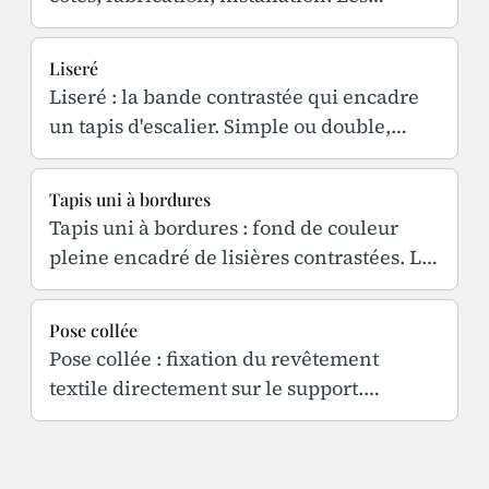
contraintes propres aux escaliers et
appartements parisiens.
Liseré
Liseré : la bande contrastée qui encadre
un tapis d'escalier. Simple ou double,
largeur, accord avec les tringles et les
ferronneries.
Tapis uni à bordures
Tapis uni à bordures : fond de couleur
pleine encadré de lisières contrastées. Le
motif intemporel de l'escalier parisien,
sur mesure.
Pose collée
Pose collée : fixation du revêtement
textile directement sur le support.
Préparation, adhésifs, cas d'usage en forte
circulation.