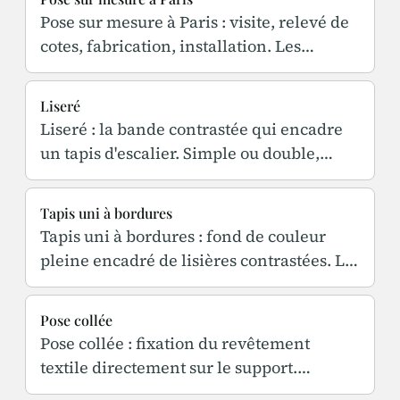
Pose sur mesure à Paris : visite, relevé de
cotes, fabrication, installation. Les
contraintes propres aux escaliers et
appartements parisiens.
Liseré
Liseré : la bande contrastée qui encadre
un tapis d'escalier. Simple ou double,
largeur, accord avec les tringles et les
ferronneries.
Tapis uni à bordures
Tapis uni à bordures : fond de couleur
pleine encadré de lisières contrastées. Le
motif intemporel de l'escalier parisien,
sur mesure.
Pose collée
Pose collée : fixation du revêtement
textile directement sur le support.
Préparation, adhésifs, cas d'usage en forte